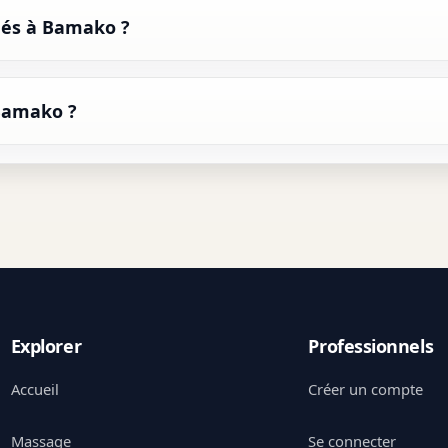
chés à Bamako ?
Bamako ?
Explorer
Professionnels
Accueil
Créer un compte
Massage
Se connecter