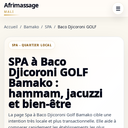
Afrimassage
☰
MALI
Accueil
/
Bamako
/
SPA
/
Baco Djicoroni GOLF
SPA - QUARTIER LOCAL
SPA à Baco
Djicoroni GOLF
Bamako :
hammam, jacuzzi
et bien-être
La page Spa à Baco Djicoroni Golf Bamako cible une
intention très locale et plus transactionnelle. Elle aide à
comparer rapidement les établissements les plus