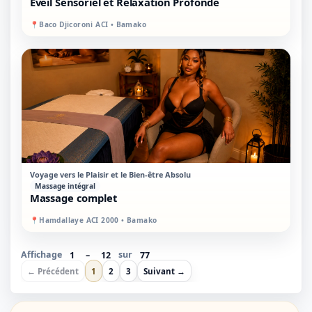
Éveil Sensoriel et Relaxation Profonde
📍
Baco Djicoroni ACI • Bamako
STANDARD
MIXTE
Voyage vers le Plaisir et le Bien-être Absolu
Massage intégral
Massage complet
📍
Hamdallaye ACI 2000 • Bamako
Affichage
1
–
12
sur
77
← Précédent
1
2
3
Suivant →