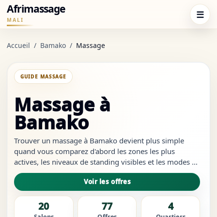
Afrimassage
☰
MALI
Accueil
/
Bamako
/
Massage
GUIDE MASSAGE
Massage à
Bamako
Trouver un massage à Bamako devient plus simple
quand vous comparez d'abord les zones les plus
actives, les niveaux de standing visibles et les modes de
contact les plus rapides. Cette page service sert de
Voir les offres
point d'entrée local pou…
20
77
4
Salons
Offres
Quartiers