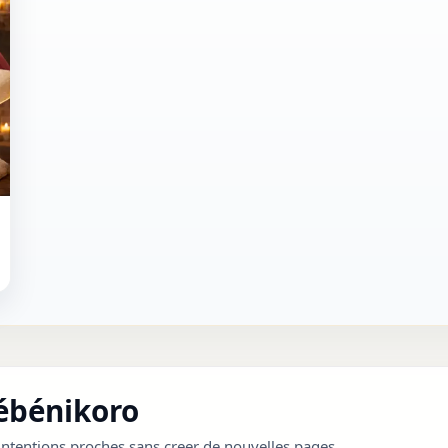
Sébénikoro
ntentions proches sans creer de nouvelles pages.