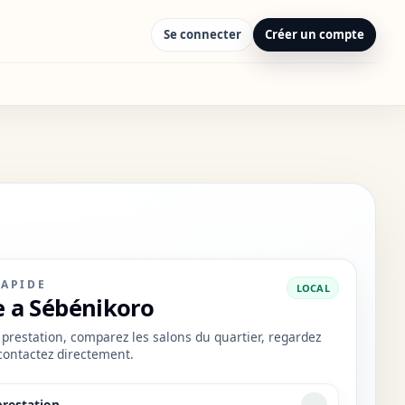
Se connecter
Créer un compte
RAPIDE
LOCAL
 a Sébénikoro
prestation, comparez les salons du quartier, regardez
 contactez directement.
prestation