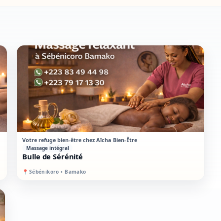
STANDARD
MIXTE
Votre refuge bien-être chez Aïcha Bien-Être
Massage intégral
Bulle de Sérénité
📍
Sébénikoro • Bamako