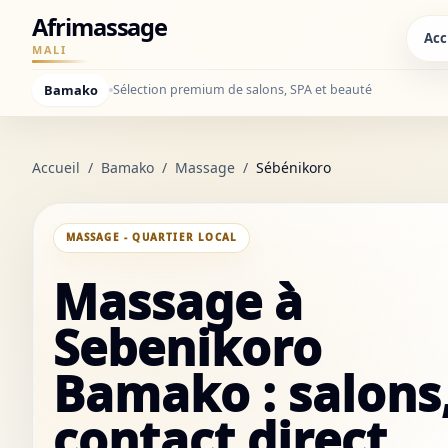
Afrimassage
Acc
MALI
Bamako
Sélection premium de salons, SPA et beauté
Accueil
/
Bamako
/
Massage
/
Sébénikoro
MASSAGE - QUARTIER LOCAL
Massage à
Sebenikoro
Bamako : salons
contact direct