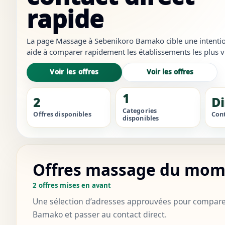
rapide
La page Massage à Sebenikoro Bamako cible une intention t
aide à comparer rapidement les établissements les plus vis
plus crédibles et à ouvrir les bons liens sans revenir à des 
Voir les offres
Voir les offres
1
2
Di
Categories
Offres disponibles
Cont
disponibles
Offres massage du mo
2 offres mises en avant
Une sélection d’adresses approuvées pour comparer
Bamako et passer au contact direct.