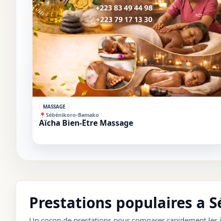
✓
MASSAGE
📍
Sébénikoro
•
Bamako
Aïcha Bien-Être Massage
Prestations populaires a 
Un cocon de prestations pour comparer rapidement les i