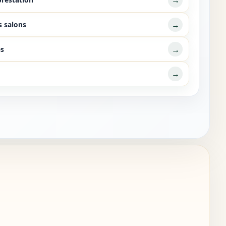
→
→
s salons
→
es
→