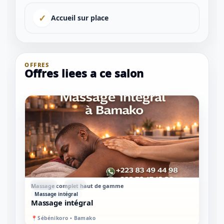
✓
Accueil sur place
OFFRES
Offres liees a ce salon
1 / 1
STANDARD
MIXTE
Massage complet haut de gamme
Massage intégral
＋
⛶
↓
✕
Massage intégral
📍
Sébénikoro • Bamako