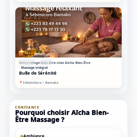
STANDARD
MIXTE
Votre refuge bien-être chez Aïcha Bien-Être
Massage intégral
Bulle de Sérénité
📍
Sébénikoro • Bamako
CONFIANCE
Pourquoi choisir Aïcha Bien-
Être Massage ?
Ambiance