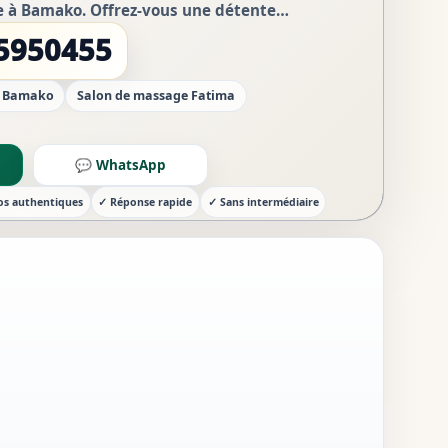
le à Bamako. Offrez-vous une détente
 massage intégral qui agit sur tout le
5950455
· Bamako
Salon de massage Fatima
💬 WhatsApp
os authentiques
✓ Réponse rapide
✓ Sans intermédiaire