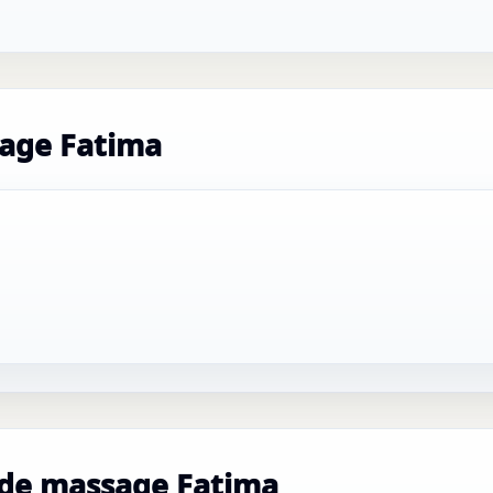
sage Fatima
 de massage Fatima