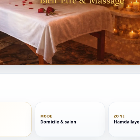
MODE
ZONE
Domicile & salon
Hamdallaye 