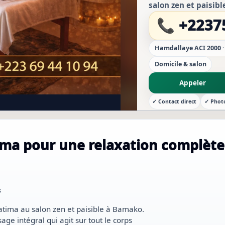
salon zen et paisib
profonde avec notre
📞 +2237
corps pou...
Hamdallaye ACI 2000 
Domicile & salon
Appeler
✓ Contact direct
✓ Phot
ima pour une relaxation complète
s
atima au salon zen et paisible à Bamako.
e intégral qui agit sur tout le corps