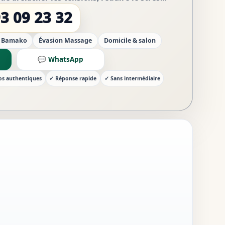
culation sanguine. Ambiance apaisan...
3 09 23 32
· Bamako
Évasion Massage
Domicile & salon
💬 WhatsApp
os authentiques
✓ Réponse rapide
✓ Sans intermédiaire