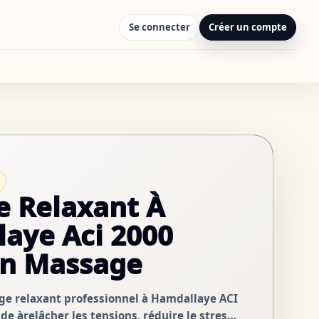
Se connecter
Créer un compte
 Relaxant À
aye Aci 2000
on Massage
ge relaxant professionnel à Hamdallaye ACI
e àrelâcher les tensions, réduire le stress