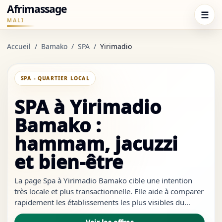
Afrimassage
☰
MALI
Accueil
/
Bamako
/
SPA
/
Yirimadio
SPA - QUARTIER LOCAL
SPA à Yirimadio
Bamako :
hammam, jacuzzi
et bien-être
La page Spa à Yirimadio Bamako cible une intention
très locale et plus transactionnelle. Elle aide à comparer
rapidement les établissements les plus visibles du
quartier, à repérer les services les plus crédibles et à