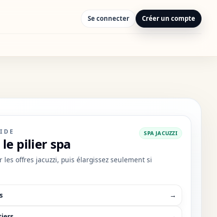
Se connecter
Créer un compte
IDE
SPA JACUZZI
le pilier spa
es offres jacuzzi, puis élargissez seulement si
s
→
tiers
→