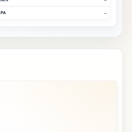
SPA
→