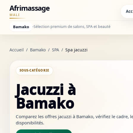
Afrimassage
Acc
MALI
Bamako
Sélection premium de salons, SPA et beauté
Accueil
/
Bamako
/
SPA
/
Spa jacuzzi
SOUS-CATÉGORIE
Jacuzzi à
Bamako
Comparez les offres jacuzzi à Bamako, vérifiez le cadre, l
disponibilités.