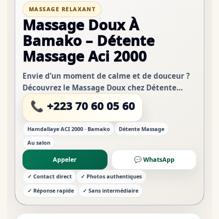
MASSAGE RELAXANT
Massage Doux À
Bamako – Détente
Massage Aci 2000
Envie d’un moment de calme et de douceur ?
Découvrez le Massage Doux chez Détente
Massage à Hamdallaye ACI 2000. Ce massage
📞 +223 70 60 05 60
est idéal pour : Réduire le stress Apaiser les
tensions...
Hamdallaye ACI 2000 · Bamako
Détente Massage
Au salon
Appeler
💬 WhatsApp
✓ Contact direct
✓ Photos authentiques
✓ Réponse rapide
✓ Sans intermédiaire